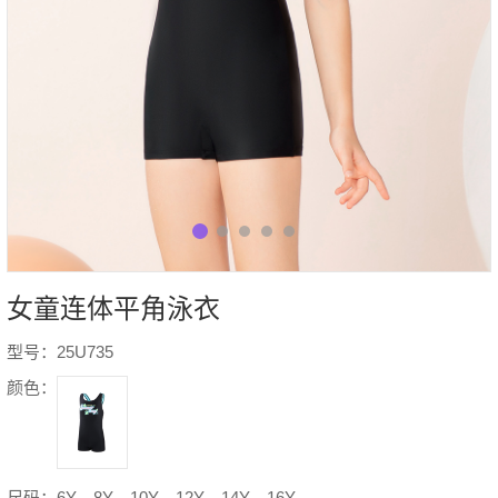
女童连体平角泳衣
型号：25U735
颜色：
尺码：6Y、8Y、10Y、12Y、14Y、16Y