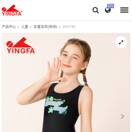
产品中心
儿童
女童泳衣(休闲)
25U735