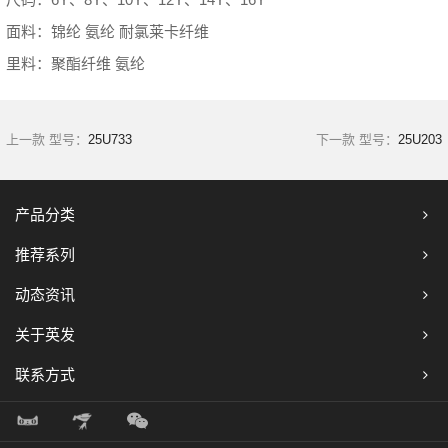
面料：锦纶 氨纶 耐氯莱卡纤维
里料：聚酯纤维 氨纶
上一款 型号：
25U733
下一款 型号：
25U203
产品分类
推荐系列
动态资讯
关于英发
联系方式