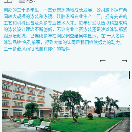
创办的三十多年里，一直健康蓬勃地成长发展，公司旗下拥有两
间较大规模的泳装和泳镜、硅胶泳帽专业生产工厂，拥有先进的
工艺和机械设备及众多专业技术人才。每年研发队伍以精益求精
的泳装设计理念不断创新，无论专业比赛泳装还是沙滩泳装都紧
跟泳坛潮流。已连续多年在网民调查结果中显示，在“十大名牌
泳装品牌”名列前茅，得到大家的认同是我们继续努力的动力，
三十多载风雨很感谢有你们的相伴！