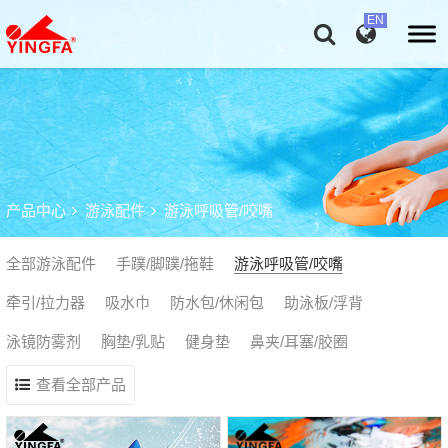
产品中心
游泳配件
游泳呼吸管/咬嘴
全部游泳配件
手蹼/脚蹼/拖鞋
游泳呼吸管/咬嘴
牵引/拉力器
吸水巾
防水包/休闲包
助泳板/浮背
泳镜防雾剂
胸垫/乳贴
健身垫
鼻夹/耳塞/胶圈
查看全部产品